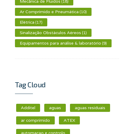
Mecânica de Fluidos
(18)
Ar Comprimido e Pneumática
(10)
Elétrica
(17)
Sinalização Obstáculos Aéreos
(1)
Equipamentos para análise & laboratório
(9)
Tag Cloud
Additel
aguas
aguas residuais
ar comprimido
ATEX
automacao e controlo