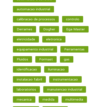
automacao industrial
calibracao de processos
controlo
Derrames
Dogher
Ega Master
eletricidade
eletronica
equipamento industrial
Ferramentas
Fluidos
Formast
gas
identificacao
iluminacao
instalacao fabril
instrumentacao
laboratorios
manutencao industrial
mecanica
medida
multimedia