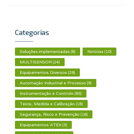
Categorias
Soluções implementadas
Noticias
(8)
(10)
MULTISENSOR
(24)
Equipamentos Diversos
(29)
Automação Industrial e Processo
(9)
Instrumentação e Controlo
(85)
Teste, Medida e Calibração
(18)
Segurança, Risco e Prevenção
(16)
Equipamentos ATEX
(3)