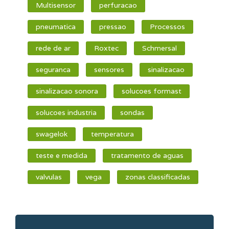
Multisensor
perfuracao
pneumatica
pressao
Processos
rede de ar
Roxtec
Schmersal
seguranca
sensores
sinalizacao
sinalizacao sonora
solucoes formast
solucoes industria
sondas
swagelok
temperatura
teste e medida
tratamento de aguas
valvulas
vega
zonas classificadas