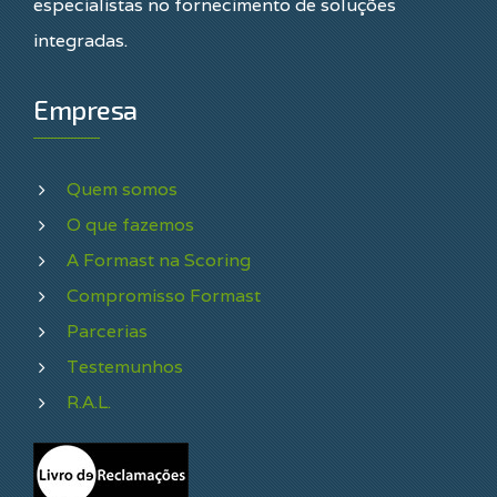
especialistas no fornecimento de soluções
integradas.
Empresa
Quem somos
O que fazemos
A Formast na Scoring
Compromisso Formast
Parcerias
Testemunhos
R.A.L.