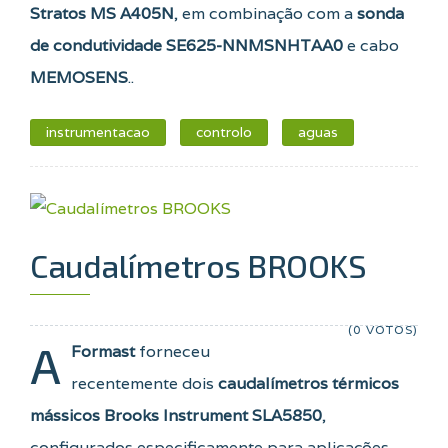
Stratos MS A405N
, em combinação com a
sonda
de condutividade SE625-NNMSNHTAA0
e cabo
MEMOSENS
..
instrumentacao
controlo
aguas
Caudalímetros BROOKS
(0 VOTOS)
A
Formast
forneceu
recentemente dois
caudalímetros térmicos
mássicos Brooks Instrument SLA5850
,
configurados especificamente para aplicações