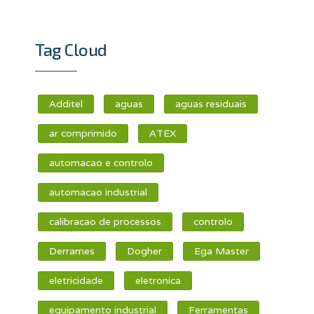
Tag Cloud
Additel
aguas
aguas residuais
ar comprimido
ATEX
automacao e controlo
automacao industrial
calibracao de processos
controlo
Derrames
Dogher
Ega Master
eletricidade
eletronica
equipamento industrial
Ferramentas