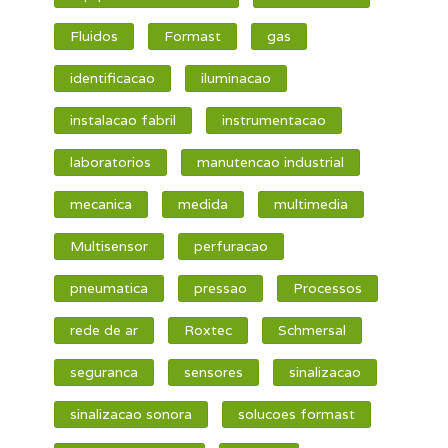
Fluidos
Formast
gas
identificacao
iluminacao
instalacao fabril
instrumentacao
laboratorios
manutencao industrial
mecanica
medida
multimedia
Multisensor
perfuracao
pneumatica
pressao
Processos
rede de ar
Roxtec
Schmersal
seguranca
sensores
sinalizacao
sinalizacao sonora
solucoes formast