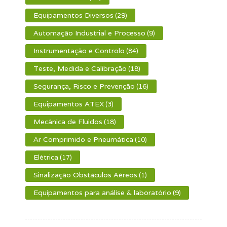
Equipamentos Diversos
(29)
Automação Industrial e Processo
(9)
Instrumentação e Controlo
(84)
Teste, Medida e Calibração
(18)
Segurança, Risco e Prevenção
(16)
Equipamentos ATEX
(3)
Mecânica de Fluidos
(18)
Ar Comprimido e Pneumática
(10)
Elétrica
(17)
Sinalização Obstáculos Aéreos
(1)
Equipamentos para análise & laboratório
(9)