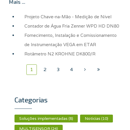
Mais ...
Projeto Chave-na-Mão - Medição de Nível
Contador de Água Fria Zenner WPD HD DN80
Fornecimento, Instalação e Comissionamento
de Instrumentação VEGA em ETAR
Rotâmetro N2 KROHNE DK800/R
1
2
3
4
Categorias
Soluções implementadas
Noticias
(8)
(10)
MULTISENSOR
(24)