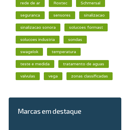
rede de ar
Roxtec
Schmersal
seguranca
sensores
sinalizacao
sinalizacao sonora
solucoes formast
solucoes industria
sondas
swagelok
temperatura
teste e medida
tratamento de aguas
valvulas
vega
zonas classificadas
Marcas em destaque