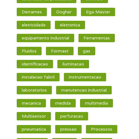
Derrames
Dogher
Ega Master
eletricidade
eletronica
equipamento industrial
Ferramentas
Fluidos
Formast
gas
identificacao
iluminacao
instalacao fabril
instrumentacao
laboratorios
manutencao industrial
mecanica
medida
multimedia
Multisensor
perfuracao
pneumatica
pressao
Processos