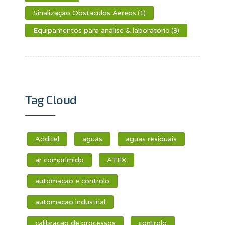
Sinalização Obstáculos Aéreos
(1)
Equipamentos para análise & laboratório
(9)
Tag Cloud
Additel
aguas
aguas residuais
ar comprimido
ATEX
automacao e controlo
automacao industrial
calibracao de processos
controlo