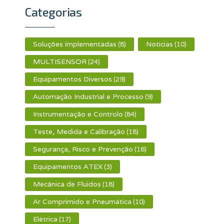
Categorias
Soluções implementadas
Noticias
(8)
(10)
MULTISENSOR
(24)
Equipamentos Diversos
(29)
Automação Industrial e Processo
(9)
Instrumentação e Controlo
(84)
Teste, Medida e Calibração
(18)
Segurança, Risco e Prevenção
(16)
Equipamentos ATEX
(3)
Mecânica de Fluidos
(18)
Ar Comprimido e Pneumática
(10)
Elétrica
(17)