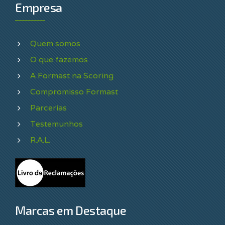
Empresa
Quem somos
O que fazemos
A Formast na Scoring
Compromisso Formast
Parcerias
Testemunhos
R.A.L.
Marcas em Destaque