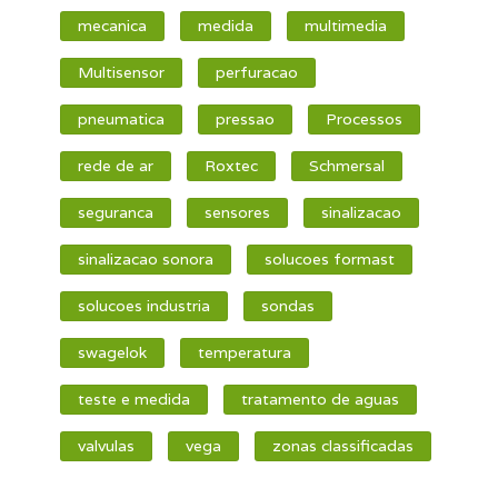
mecanica
medida
multimedia
Multisensor
perfuracao
pneumatica
pressao
Processos
rede de ar
Roxtec
Schmersal
seguranca
sensores
sinalizacao
sinalizacao sonora
solucoes formast
solucoes industria
sondas
swagelok
temperatura
teste e medida
tratamento de aguas
valvulas
vega
zonas classificadas