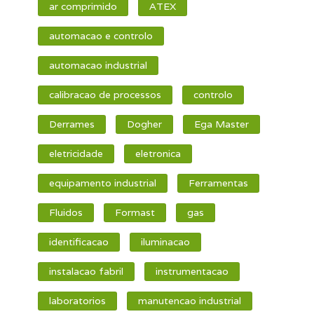
ar comprimido
ATEX
automacao e controlo
automacao industrial
calibracao de processos
controlo
Derrames
Dogher
Ega Master
eletricidade
eletronica
equipamento industrial
Ferramentas
Fluidos
Formast
gas
identificacao
iluminacao
instalacao fabril
instrumentacao
laboratorios
manutencao industrial