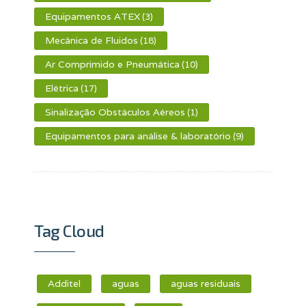
Equipamentos ATEX
(3)
Mecânica de Fluidos
(18)
Ar Comprimido e Pneumática
(10)
Elétrica
(17)
Sinalização Obstáculos Aéreos
(1)
Equipamentos para análise & laboratório
(9)
Tag Cloud
Additel
aguas
aguas residuais