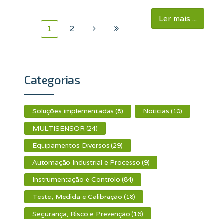
Ler mais ...
1
2
Categorias
Soluções implementadas
Noticias
(8)
(10)
MULTISENSOR
(24)
Equipamentos Diversos
(29)
Automação Industrial e Processo
(9)
Instrumentação e Controlo
(84)
Teste, Medida e Calibração
(18)
Segurança, Risco e Prevenção
(16)