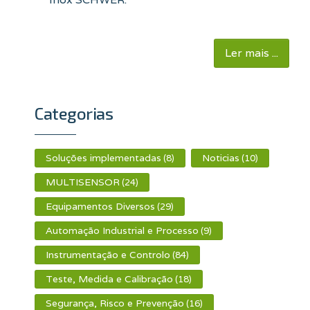
Ler mais ...
Categorias
Soluções implementadas
Noticias
(8)
(10)
MULTISENSOR
(24)
Equipamentos Diversos
(29)
Automação Industrial e Processo
(9)
Instrumentação e Controlo
(84)
Teste, Medida e Calibração
(18)
Segurança, Risco e Prevenção
(16)