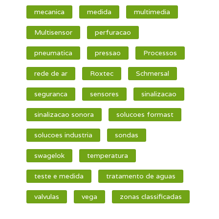
mecanica
medida
multimedia
Multisensor
perfuracao
pneumatica
pressao
Processos
rede de ar
Roxtec
Schmersal
seguranca
sensores
sinalizacao
sinalizacao sonora
solucoes formast
solucoes industria
sondas
swagelok
temperatura
teste e medida
tratamento de aguas
valvulas
vega
zonas classificadas