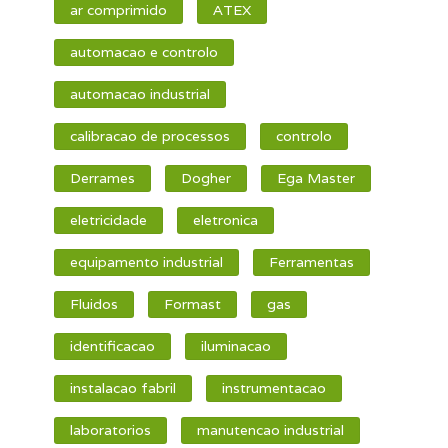
ar comprimido
ATEX
automacao e controlo
automacao industrial
calibracao de processos
controlo
Derrames
Dogher
Ega Master
eletricidade
eletronica
equipamento industrial
Ferramentas
Fluidos
Formast
gas
identificacao
iluminacao
instalacao fabril
instrumentacao
laboratorios
manutencao industrial