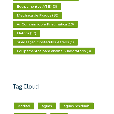
Equipamentos ATEX
(3)
Mecânica de Fluidos
(18)
Ar Comprimido e Pneumática
(10)
Elétrica
(17)
Sinalização Obstáculos Aéreos
(1)
Equipamentos para análise & laboratório
(9)
Tag Cloud
Additel
aguas
aguas residuais