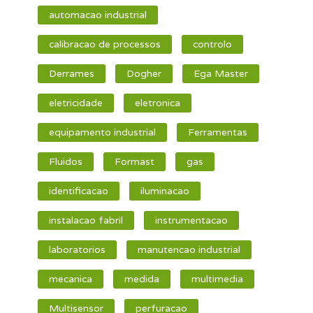
automacao industrial
calibracao de processos
controlo
Derrames
Dogher
Ega Master
eletricidade
eletronica
equipamento industrial
Ferramentas
Fluidos
Formast
gas
identificacao
iluminacao
instalacao fabril
instrumentacao
laboratorios
manutencao industrial
mecanica
medida
multimedia
Multisensor
perfuracao