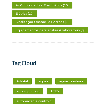
Ar Comprimido e Pneumática
(10)
Elétrica
(17)
Sinalização Obstáculos Aéreos
(1)
Equipamentos para análise & laboratório
(9)
Tag Cloud
Additel
aguas
aguas residuais
ar comprimido
ATEX
automacao e controlo