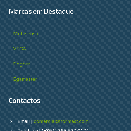
Marcas em Destaque
Multisensor
VEGA
Dogher
Egamaster
Contactos
Email |
comercial@formast.com
Telefone | (+351) 265 527 017*