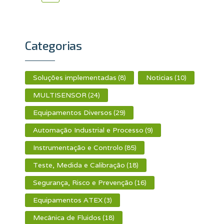
Categorias
Soluções implementadas
Noticias
(8)
(10)
MULTISENSOR
(24)
Equipamentos Diversos
(29)
Automação Industrial e Processo
(9)
Instrumentação e Controlo
(85)
Teste, Medida e Calibração
(18)
Segurança, Risco e Prevenção
(16)
Equipamentos ATEX
(3)
Mecânica de Fluidos
(18)