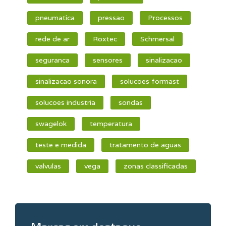
pneumatica
pressao
Processos
rede de ar
Roxtec
Schmersal
seguranca
sensores
sinalizacao
sinalizacao sonora
solucoes formast
solucoes industria
sondas
swagelok
temperatura
teste e medida
tratamento de aguas
valvulas
vega
zonas classificadas