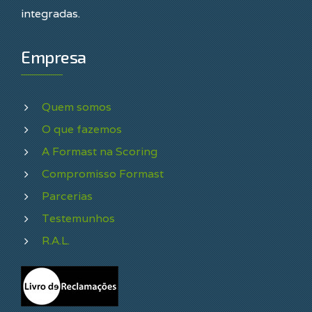
integradas.
Empresa
Quem somos
O que fazemos
A Formast na Scoring
Compromisso Formast
Parcerias
Testemunhos
R.A.L.