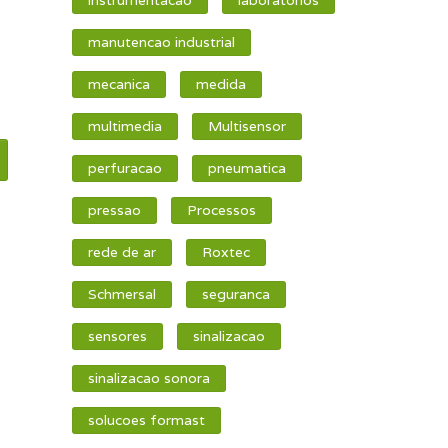
manutencao industrial
mecanica
medida
multimedia
Multisensor
perfuracao
pneumatica
pressao
Processos
rede de ar
Roxtec
Schmersal
seguranca
sensores
sinalizacao
sinalizacao sonora
solucoes formast