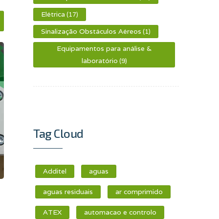
Elétrica
(17)
Sinalização Obstáculos Aéreos
(1)
Equipamentos para análise &
laboratório
(9)
Tag Cloud
Additel
aguas
aguas residuais
ar comprimido
ATEX
automacao e controlo