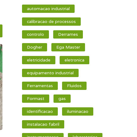
automacao industrial
calibracao de processos
controlo
Derrames
Dogher
Ega Master
eletricidade
eletronica
equipamento industrial
Ferramentas
Fluidos
Formast
gas
identificacao
iluminacao
instalacao fabril
instrumentacao
laboratorios