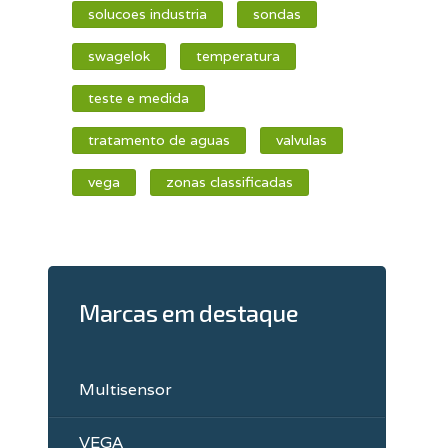
solucoes industria
sondas
swagelok
temperatura
teste e medida
tratamento de aguas
valvulas
vega
zonas classificadas
Marcas em destaque
Multisensor
VEGA