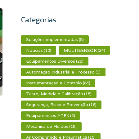
Categorias
Soluções implementadas
(8)
Noticias
MULTISENSOR
(10)
(24)
Equipamentos Diversos
(29)
Automação Industrial e Processo
(9)
Instrumentação e Controlo
(85)
Teste, Medida e Calibração
(18)
Segurança, Risco e Prevenção
(16)
Equipamentos ATEX
(3)
Mecânica de Fluidos
(18)
Ar Comprimido e Pneumática
(10)