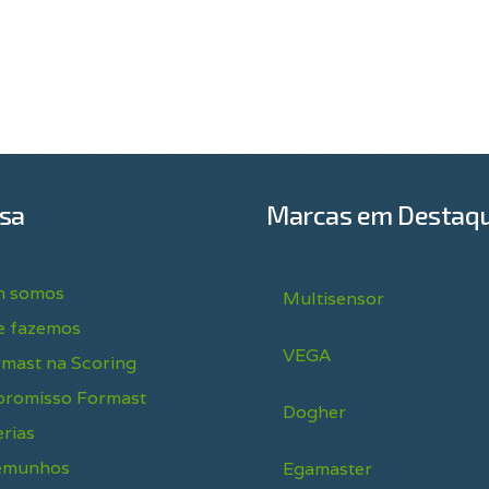
sa
Marcas em Destaq
 somos
Multisensor
e fazemos
VEGA
rmast na Scoring
romisso Formast
Dogher
rias
emunhos
Egamaster