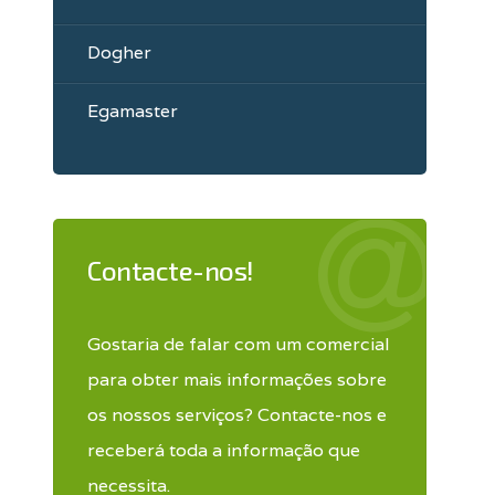
Dogher
Egamaster
Contacte-nos!
Gostaria de falar com um comercial
para obter mais informações sobre
os nossos serviços? Contacte-nos e
receberá toda a informação que
necessita.