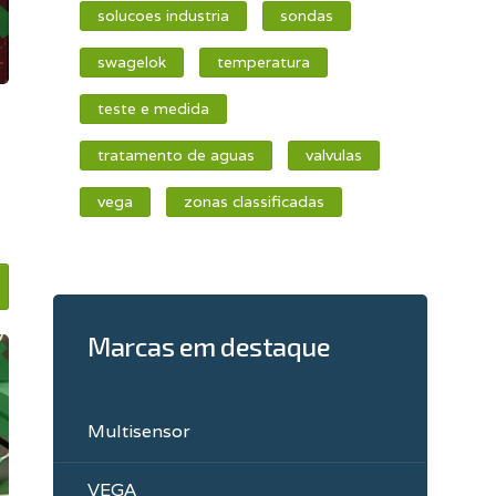
solucoes industria
sondas
swagelok
temperatura
teste e medida
tratamento de aguas
valvulas
vega
zonas classificadas
Marcas em destaque
Multisensor
VEGA