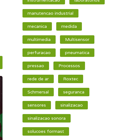
manutencao industrial
mecanica
medida
multimedia
Multisensor
perfuracao
pneumatica
pressao
Processos
rede de ar
Roxtec
Schmersal
seguranca
sensores
sinalizacao
sinalizacao sonora
solucoes formast