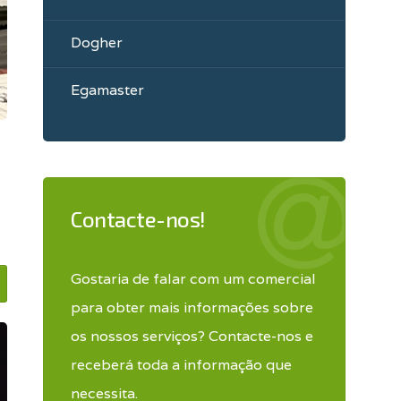
Dogher
Egamaster
Contacte-nos!
Gostaria de falar com um comercial
para obter mais informações sobre
os nossos serviços? Contacte-nos e
receberá toda a informação que
necessita.