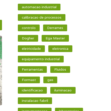
automacao industrial
calibracao de processos
controlo
Derrames
Dogher
Ega Master
eletricidade
eletronica
equipamento industrial
Ferramentas
Fluidos
Formast
gas
identificacao
iluminacao
instalacao fabril
instrumentacao
laboratorios