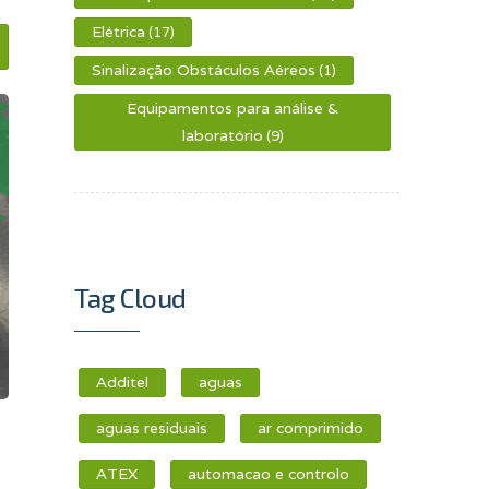
Elétrica
(17)
Sinalização Obstáculos Aéreos
(1)
Equipamentos para análise &
laboratório
(9)
Tag Cloud
Additel
aguas
aguas residuais
ar comprimido
ATEX
automacao e controlo