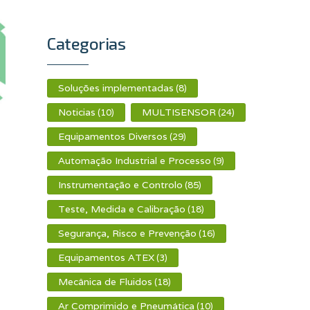
Categorias
Soluções implementadas
(8)
Noticias
MULTISENSOR
(10)
(24)
Equipamentos Diversos
(29)
Automação Industrial e Processo
(9)
Instrumentação e Controlo
(85)
Teste, Medida e Calibração
(18)
Segurança, Risco e Prevenção
(16)
Equipamentos ATEX
(3)
Mecânica de Fluidos
(18)
Ar Comprimido e Pneumática
(10)