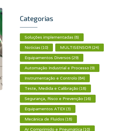
Categorias
Soluções implementadas
(8)
Noticias
MULTISENSOR
(10)
(24)
Equipamentos Diversos
(29)
Automação Industrial e Processo
(9)
Instrumentação e Controlo
(84)
Teste, Medida e Calibração
(18)
Segurança, Risco e Prevenção
(16)
Equipamentos ATEX
(3)
Mecânica de Fluidos
(18)
Ar Comprimido e Pneumática
(10)