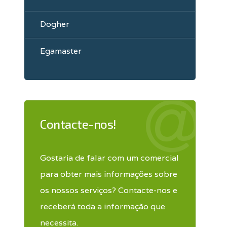
Dogher
Egamaster
Contacte-nos!
Gostaria de falar com um comercial
para obter mais informações sobre
os nossos serviços? Contacte-nos e
receberá toda a informação que
necessita.