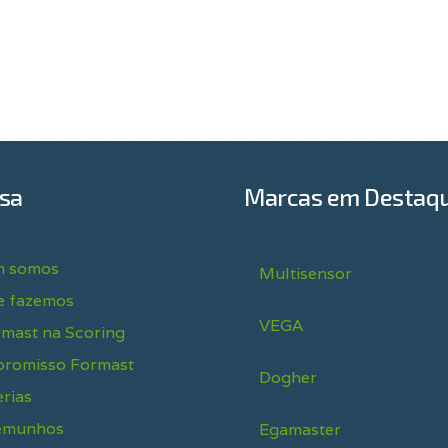
sa
Marcas em Destaq
 somos
Multisensor
e fazemos
VEGA
rmast na Scoring
romisso Formast
Dogher
rias
emunhos
Egamaster