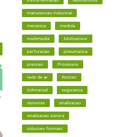
manutencao industrial
mecanica
medida
multimedia
Multisensor
perfuracao
pneumatica
pressao
Processos
rede de ar
Roxtec
Schmersal
seguranca
sensores
sinalizacao
sinalizacao sonora
solucoes formast