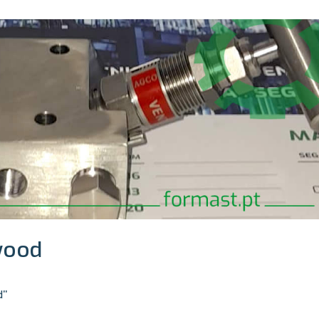
wood
d"