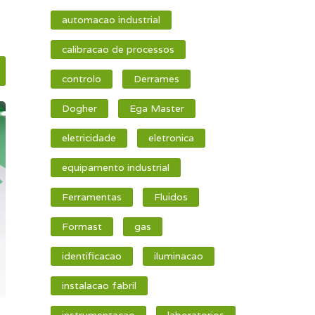
automacao industrial
calibracao de processos
controlo
Derrames
Dogher
Ega Master
eletricidade
eletronica
equipamento industrial
Ferramentas
Fluidos
Formast
gas
identificacao
iluminacao
instalacao fabril
instrumentacao
laboratorios