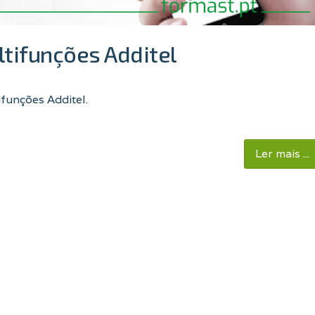
tifunções Additel
funções Additel
.
Ler mais ...