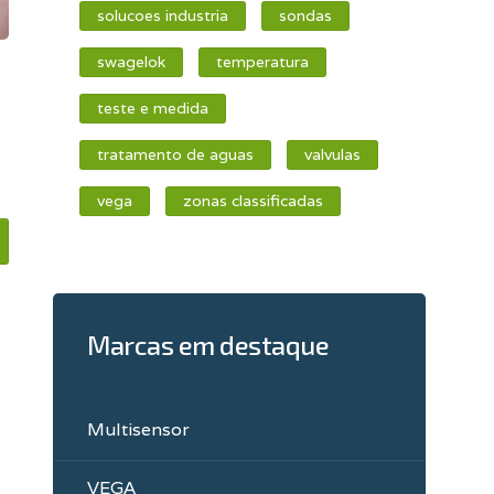
solucoes industria
sondas
swagelok
temperatura
teste e medida
tratamento de aguas
valvulas
vega
zonas classificadas
Marcas em destaque
Multisensor
VEGA