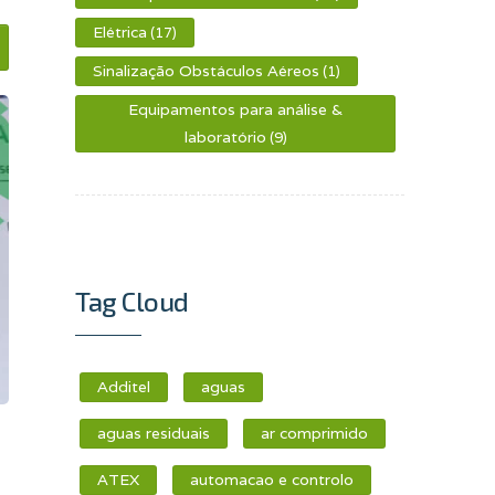
Elétrica
(17)
Sinalização Obstáculos Aéreos
(1)
Equipamentos para análise &
laboratório
(9)
Tag Cloud
Additel
aguas
aguas residuais
ar comprimido
ATEX
automacao e controlo