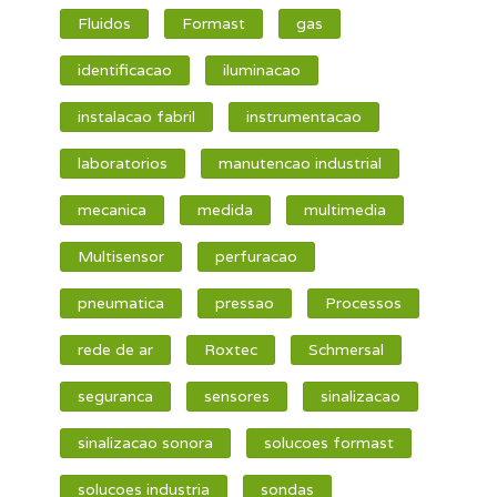
Fluidos
Formast
gas
identificacao
iluminacao
instalacao fabril
instrumentacao
laboratorios
manutencao industrial
mecanica
medida
multimedia
Multisensor
perfuracao
pneumatica
pressao
Processos
rede de ar
Roxtec
Schmersal
seguranca
sensores
sinalizacao
sinalizacao sonora
solucoes formast
solucoes industria
sondas