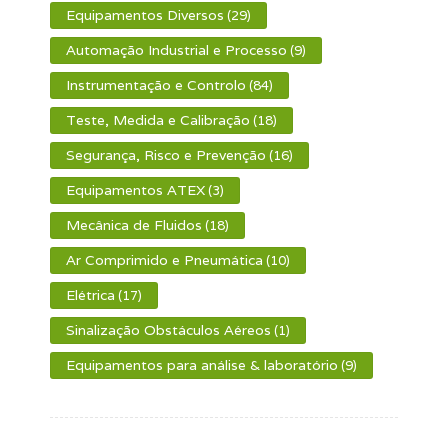
Equipamentos Diversos
(29)
Automação Industrial e Processo
(9)
Instrumentação e Controlo
(84)
Teste, Medida e Calibração
(18)
Segurança, Risco e Prevenção
(16)
Equipamentos ATEX
(3)
Mecânica de Fluidos
(18)
Ar Comprimido e Pneumática
(10)
Elétrica
(17)
Sinalização Obstáculos Aéreos
(1)
Equipamentos para análise & laboratório
(9)