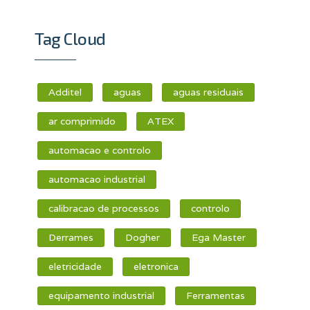
Tag Cloud
Additel
aguas
aguas residuais
ar comprimido
ATEX
automacao e controlo
automacao industrial
calibracao de processos
controlo
Derrames
Dogher
Ega Master
eletricidade
eletronica
equipamento industrial
Ferramentas