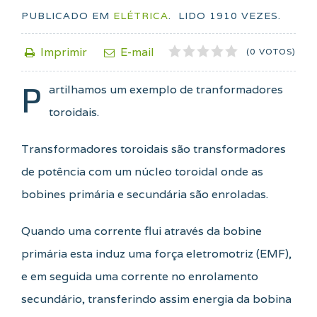
PUBLICADO EM
ELÉTRICA
.
LIDO
1910
VEZES.
1
2
3
4
5
Imprimir
E-mail
(0 VOTOS)
P
artilhamos um exemplo de tranformadores
toroidais.
Transformadores toroidais são transformadores
de potência com um núcleo toroidal onde as
bobines primária e secundária são enroladas.
Quando uma corrente flui através da bobine
primária esta induz uma força eletromotriz (EMF),
e em seguida uma corrente no enrolamento
secundário, transferindo assim energia da bobina